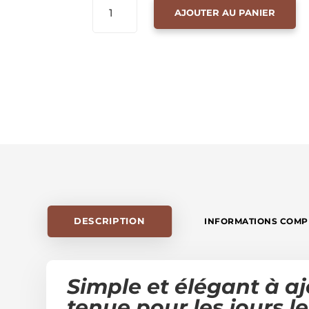
AJOUTER AU PANIER
DE
TURBAN
NOEUD
LÉOPARD
🐆
(
NEW
)
DESCRIPTION
INFORMATIONS COMP
Simple et élégant à aj
tenue pour les jours le