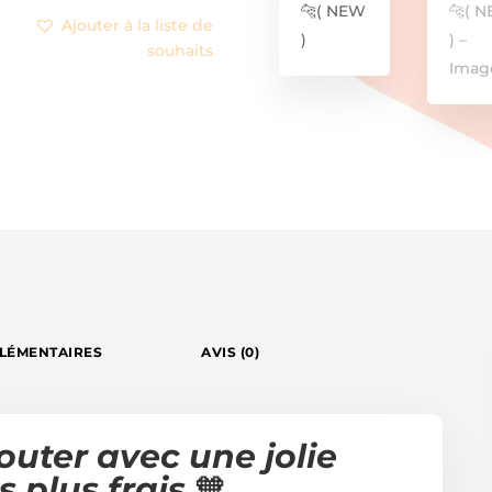
Ajouter à la liste de
souhaits
LÉMENTAIRES
AVIS (0)
outer avec une jolie
s plus frais
🧡