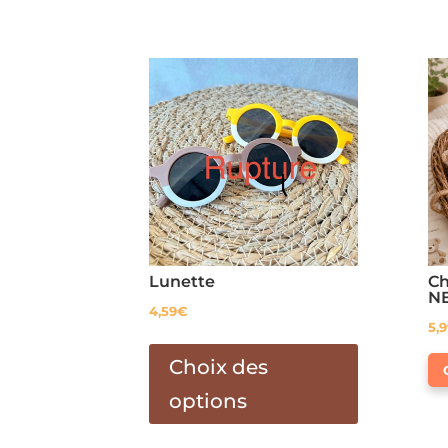
Lunette
Ch
N
4,59
€
5,
Ce
produit
Choix des
a
options
plusieurs
variations.