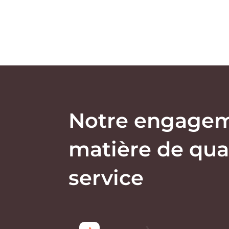
Les
options
peuvent
être
choisies
sur
la
page
Notre engage
du
produit
matière de qua
service