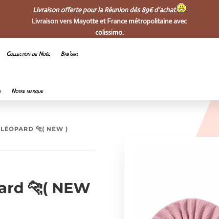
Livraison offerte pour la Réunion dès 89€ d’achat
.
Livraison vers Mayotte et France métropolitaine avec
colissimo.
Collection de Noël
Bab’girl
s
Notre marque
LÉOPARD 🐆( NEW )
ard 🐆( NEW