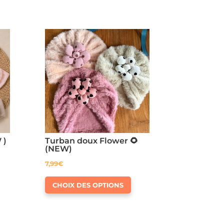
 )
Turban doux Flower 🌻
(NEW)
7,99
€
e
Ce
oduit
CHOIX DES OPTIONS
produit
a
usieurs
plusieurs
riations.