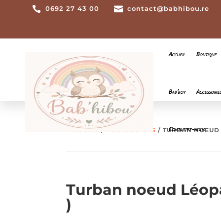

0692 27 43 00

contact@babhibou.re
Accueil
Boutique
Bab’boy
Accessoire
Contactez-nous
ACCUEIL
/
ACCESSOIRES
/ TURBAN NOEUD 
Turban noeud Léop
)