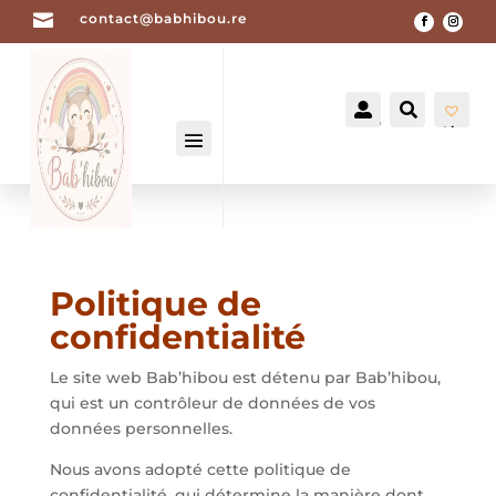

contact@babhibou.re


Mon
Recherch
compte
List
e
de
sou
hait
-
0
Politique de
confidentialité
Le site web Bab’hibou est détenu par Bab’hibou,
qui est un contrôleur de données de vos
données personnelles.
Nous avons adopté cette politique de
confidentialité, qui détermine la manière dont