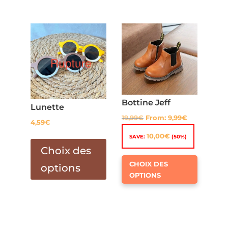
Les
variation
options
Les
peuvent
options
être
peuven
choisies
être
sur
choisies
la
sur
page
Bottine Jeff
la
Lunette
du
page
19,99
€
From:
9,99
€
4,59
€
produit
du
Ce
10,00
€
SAVE:
(50%)
produit
produit
Choix des
Ce
a
CHOIX DES
options
produit
plusieurs
OPTIONS
a
variations.
plusieur
Les
variation
options
Les
peuvent