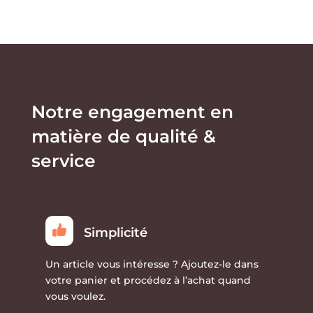
options
être
peuven
choisies
être
sur
choisies
la
sur
page
la
Notre engagement en
du
page
produit
matière de qualité &
du
produit
service
Simplicité
Un article vous intéresse ?
Ajoutez-le dans
votre panier et procédez à l’achat quand
vous voulez.