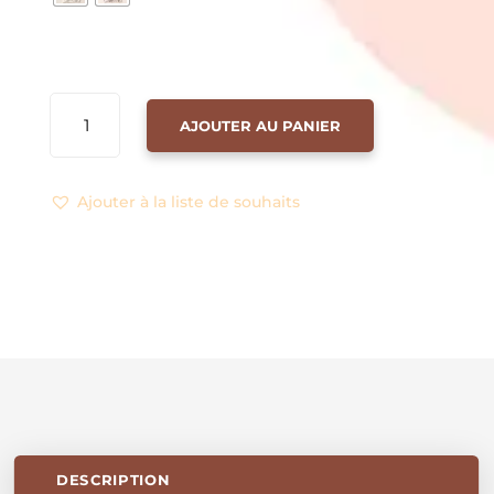
QUANTITÉ
AJOUTER AU PANIER
DE
TURBAN
+
Ajouter à la liste de souhaits
BANDEAU
FLEURI
(
NEW
)
🌺
DESCRIPTION