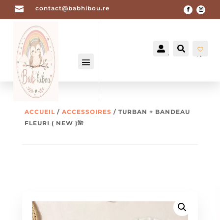

contact@babhibou.re


Mon
Recherch
compte
List
e
de
sou
hait
-
0
ACCUEIL
/
ACCESSOIRES
/ TURBAN + BANDEAU
FLEURI ( NEW )🌺