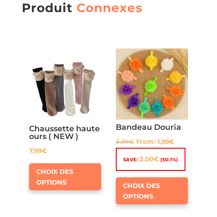
Produit
Connexes
Bandeau Douria
Chaussette haute
ours ( NEW )
3,99
€
From:
1,99
€
7,99
€
2,00
€
SAVE:
(50.1%)
Ce
CHOIX DES
produit
Ce
OPTIONS
CHOIX DES
a
produit
OPTIONS
plusieurs
a
variations.
plusieur