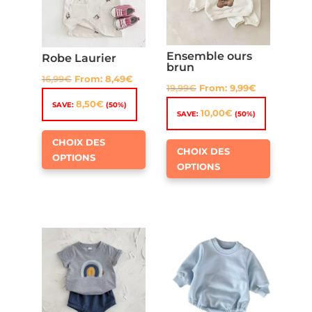
Ensemble ours
Robe Laurier
brun
16,99
€
From:
8,49
€
19,99
€
From:
9,99
€
8,50
€
SAVE:
(50%)
10,00
€
SAVE:
(50%)
Ce
Ce
CHOIX DES
produit
CHOIX DES
produit
OPTIONS
a
OPTIONS
a
plusieurs
plusieur
variations.
variation
Les
Les
options
options
peuvent
peuven
être
être
choisies
choisies
sur