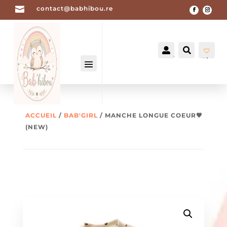

contact@babhibou.re


Mon
Recherch
compte
List
e
de
sou
hait
-
0
ACCUEIL
/
BAB'GIRL
/ MANCHE LONGUE COEUR🤎
(NEW)