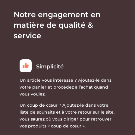
sur
sur
la
la
Notre engagement en
page
page
matière de qualité &
du
du
produit
produit
service
Simplicité
Un article vous intéresse ?
Ajoutez-le dans
votre panier et procédez à l’achat quand
vous voulez.
Un coup de cœur ?
Ajoutez-le dans votre
liste de souhaits et à votre retour sur le site,
vous saurez où vous diriger pour retrouver
vos produits « coup de cœur ».