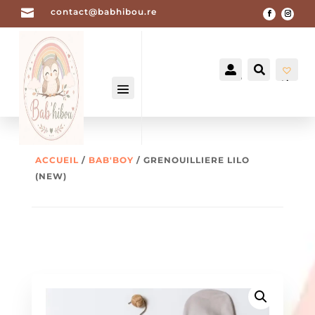

contact@babhibou.re


Mon
Recherch
compte
List
e
de
sou
hait
-
0
ACCUEIL
/
BAB'BOY
/ GRENOUILLIERE LILO
(NEW)