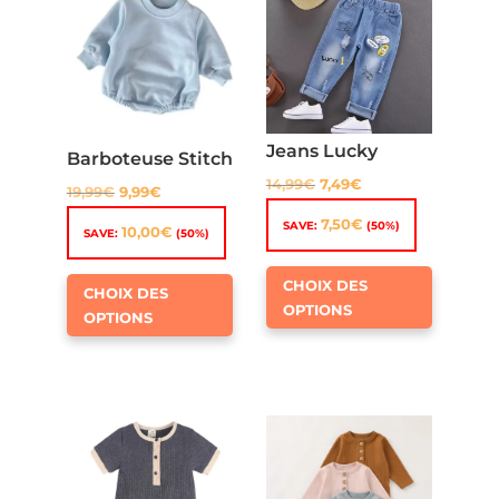
Jeans Lucky
Barboteuse Stitch
14,99
€
7,49
€
19,99
€
9,99
€
7,50
€
SAVE:
(50%)
10,00
€
SAVE:
(50%)
Ce
Ce
CHOIX DES
CHOIX DES
produit
produit
OPTIONS
OPTIONS
a
a
plusieur
plusieurs
variation
variations.
Les
Les
options
options
peuven
peuvent
être