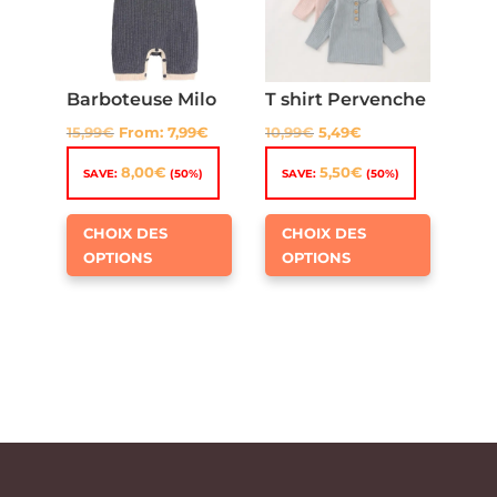
être
choisies
choisies
sur
sur
la
la
Barboteuse Milo
T shirt Pervenche
page
page
15,99
€
From:
7,99
€
10,99
€
5,49
€
du
du
produit
8,00
€
5,50
€
SAVE:
(50%)
SAVE:
(50%)
produit
Ce
Ce
CHOIX DES
CHOIX DES
produit
produit
OPTIONS
OPTIONS
a
a
plusieurs
plusieur
variations.
variation
Les
Les
options
options
peuvent
peuven
être
être
choisies
choisies