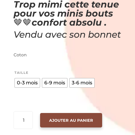
Trop mimi cette tenue
pour vos minis bouts
🤎🤎
confort absolu .
Vendu avec son bonnet
Coton
TAILLE
0-3 mois
6-9 mois
3-6 mois
QUANTITÉ
AJOUTER AU PANIER
DE
GRENOUILLIERE